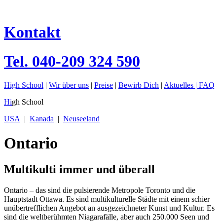
Kontakt
Tel.
040-209 324 590
High School
|
Wir über uns
|
Preise
|
Bewirb Dich
|
Aktuelles |
FAQ
Hi
gh School
USA
|
Kanada
|
Neuseeland
Ontario
Multikulti immer und überall
Ontario – das sind die pulsierende Metropole Toronto und die
Hauptstadt Ottawa. Es sind multikulturelle Städte mit einem schier
unübertrefflichen Angebot an ausgezeichneter Kunst und Kultur. Es
sind die weltberühmten Niagarafälle, aber auch 250.000 Seen und