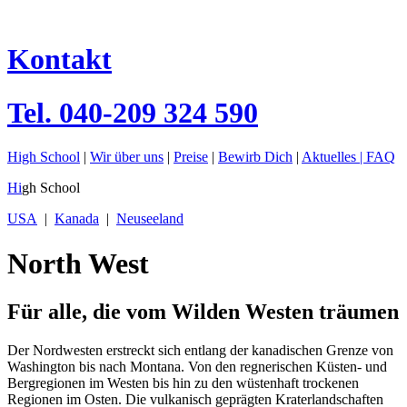
Kontakt
Tel.
040-209 324 590
High School
|
Wir über uns
|
Preise
|
Bewirb Dich
|
Aktuelles |
FAQ
Hi
gh School
USA
|
Kanada
|
Neuseeland
North West
Für alle, die vom Wilden Westen träumen
Der Nordwesten erstreckt sich entlang der kanadischen Grenze von
Washington bis nach Montana. Von den regnerischen Küsten- und
Bergregionen im Westen bis hin zu den wüstenhaft trockenen
Regionen im Osten. Die vulkanisch geprägten Kraterlandschaften