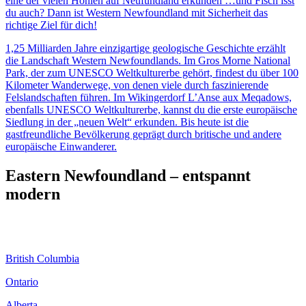
eine der vielen Höhlen auf Neufundland erkunden …und Fisch isst
du auch? Dann ist Western Newfoundland mit Sicherheit das
richtige Ziel für dich!
1,25 Milliarden Jahre einzigartige geologische Geschichte erzählt
die Landschaft Western Newfoundlands. Im Gros Morne National
Park, der zum UNESCO Weltkulturerbe gehört, findest du über 100
Kilometer Wanderwege, von denen viele durch faszinierende
Felslandschaften führen. Im Wikingerdorf L’Anse aux Meqadows,
ebenfalls UNESCO Weltkulturerbe, kannst du die erste europäische
Siedlung in der „neuen Welt“ erkunden. Bis heute ist die
gastfreundliche Bevölkerung geprägt durch britische und andere
europäische Einwanderer.
Eastern Newfoundland – entspannt
modern
British Columbia
Ontario
Alberta