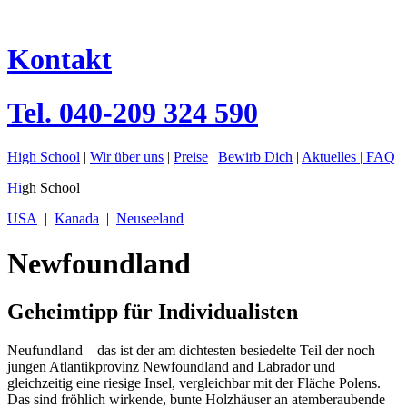
Kontakt
Tel.
040-209 324 590
High School
|
Wir über uns
|
Preise
|
Bewirb Dich
|
Aktuelles |
FAQ
Hi
gh School
USA
|
Kanada
|
Neuseeland
Newfoundland
Geheimtipp für Individualisten
Neufundland – das ist der am dichtesten besiedelte Teil der noch
jungen Atlantikprovinz Newfoundland and Labrador und
gleichzeitig eine riesige Insel, vergleichbar mit der Fläche Polens.
Das sind fröhlich wirkende, bunte Holzhäuser an atemberaubende