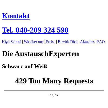
Kontakt
Tel.
040-209 324 590
High School
|
Wir über uns
|
Preise
|
Bewirb Dich
|
Aktuelles |
FAQ
Die AustauschExperten
Schwarz auf Weiß